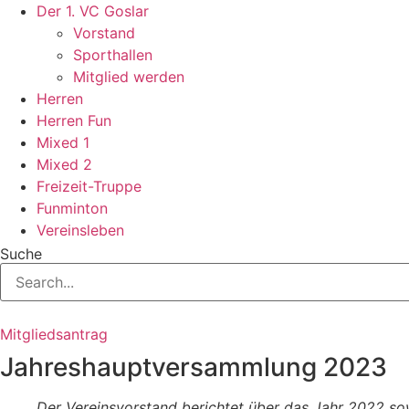
Zum
Der 1. VC Goslar
Inhalt
Vorstand
springen
Sporthallen
Mitglied werden
Herren
Herren Fun
Mixed 1
Mixed 2
Freizeit-Truppe
Funminton
Vereinsleben
Suche
Mitgliedsantrag
Jahreshauptversammlung 2023
Der Vereinsvorstand berichtet über das Jahr 2022 so