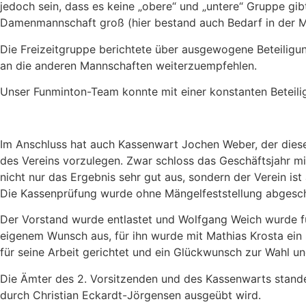
jedoch sein, dass es keine „obere“ und „untere“ Gruppe gibt
Damenmannschaft groß (hier bestand auch Bedarf in der Man
Die Freizeitgruppe berichtete über ausgewogene Beteilig
an die anderen Mannschaften weiterzuempfehlen.
Unser Funminton-Team konnte mit einer konstanten Beteilig
Im Anschluss hat auch Kassenwart Jochen Weber, der die
des Vereins vorzulegen. Zwar schloss das Geschäftsjahr m
nicht nur das Ergebnis sehr gut aus, sondern der Verein ist 
Die Kassenprüfung wurde ohne Mängelfeststellung abgesch
Der Vorstand wurde entlastet und Wolfgang Weich wurde für
eigenem Wunsch aus, für ihn wurde mit Mathias Krosta ein
für seine Arbeit gerichtet und ein Glückwunsch zur Wahl 
Die Ämter des 2. Vorsitzenden und des Kassenwarts standen
durch Christian Eckardt-Jörgensen ausgeübt wird.