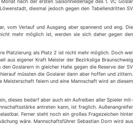
 Monat nach der ersten Saisonniederlage des 1. VC Goslar
 Löwenstadt, diesmal jedoch gegen den Tabellendritten SV
klar, vom Verlauf und Ausgang aber spannend und eng. Die
nicht mehr möglich ist, werden sie sich daher gegen den
re Platzierung als Platz 2 ist nicht mehr möglich. Doch wer
l aus eigener Kraft Meister der Bezirksliga Braunschweig
den Goslarern in gleicher Halle gegen die Reserve der SV
 hierauf müssten die Goslarer dann aber hoffen und zittern.
e Meisterschaft feiern und eine Mannschaft wird an diesem
n, dieses bedarf aber auch ein Aufreiben aller Spieler mit-
nschaftsstärke antreten kann, ist fraglich. Außenangreifer
lastbar. Ferner steht noch ein großes Fragezeichen hinter
chwächung wäre. Mannschaftsführer Sebastian Dorn wird aus