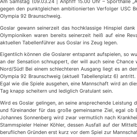
Am Samstag (09.03.24 | Anpfiff 15.00 Uhr – Sporthalle „
gegen den punktgleichen ambitionierten Verfolger USC Bra
Olympia 92 Braunschweig.
Goslar gewann seinerzeit das hochklassige Hinspiel dank
Olympioniken waren bereits seinerzeit heiß auf eine Rev
aktuellen Tabellenführer aus Goslar ins Zeug legen.
Eigentlich können die Goslarer entspannt aufspielen, so wu
an der Sensation schnuppert, der will auch seine Chance 
Nord/Süd! Bei einem schlechteren Ausgang liegt es an de
Olympia 92 Braunschweig (aktuell Tabellenplatz 6) antritt.
Egal wie die Spiele ausgehen, eine Mannschaft wird an die
Tag knapp scheitern und lediglich Gratulant sein.
Wird es Goslar gelingen, an seine ansprechende Leistung de
und füreinander für das große gemeinsame Ziel, egal ob Ba
Johannes Sonnenberg wird zwar vermutlich nach Krankheit w
Stammspieler Heiner Köhler, dessen Ausfall auf der Mitte
beruflichen Gründen erst kurz vor dem Spiel zur Mannscha