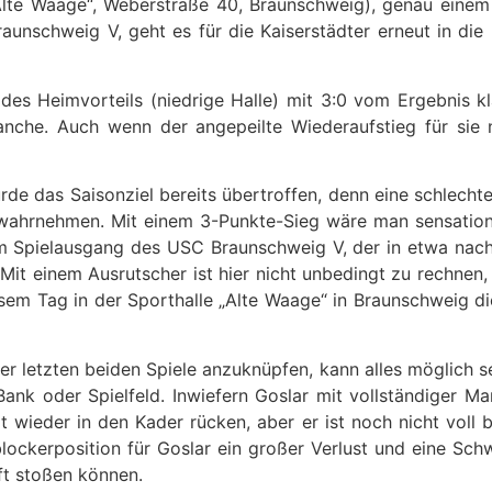
Alte Waage“, Weberstraße 40, Braunschweig), genau einem
unschweig V, geht es für die Kaiserstädter erneut in die
 des Heimvorteils (niedrige Halle) mit 3:0 vom Ergebnis 
anche. Auch wenn der angepeilte Wiederaufstieg für sie 
rde das Saisonziel bereits übertroffen, denn eine schlechte
wahrnehmen. Mit einem 3-Punkte-Sieg wäre man sensationel
m Spielausgang des USC Braunschweig V, der in etwa nach 
 Mit einem Ausrutscher ist hier nicht unbedingt zu rechnen,
sem Tag in der Sporthalle „Alte Waage“ in Braunschweig di
r letzten beiden Spiele anzuknüpfen, kann alles möglich sei
nk oder Spielfeld. Inwiefern Goslar mit vollständiger Man
ieder in den Kader rücken, aber er ist noch nicht voll be
lblockerposition für Goslar ein großer Verlust und eine S
ft stoßen können.