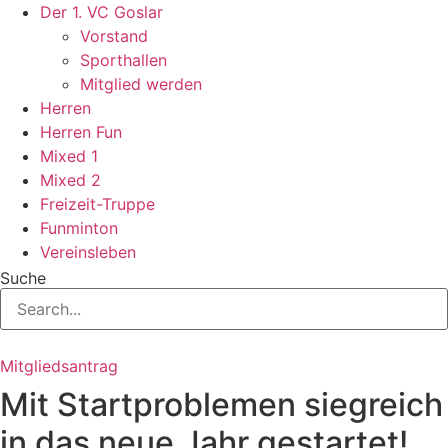
Zum
Der 1. VC Goslar
Inhalt
Vorstand
springen
Sporthallen
Mitglied werden
Herren
Herren Fun
Mixed 1
Mixed 2
Freizeit-Truppe
Funminton
Vereinsleben
Suche
Mitgliedsantrag
Mit Startproblemen siegreich
in das neue Jahr gestartet!